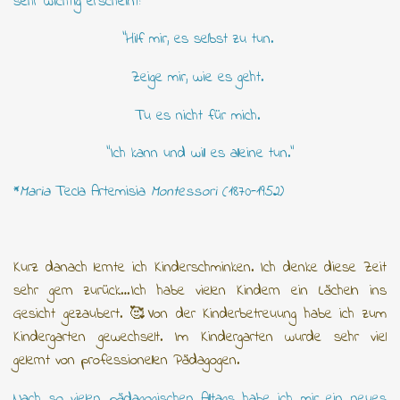
sehr wichtig erscheint:
"Hilf mir, es selbst zu tun.
Zeige mir, wie es geht.
Tu es nicht für mich.
"Ich kann und will es alleine tun."
*
Maria
Tecla Artemisia
Montessori
(1870-1952)
Kurz danach lernte ich Kinderschminken. Ich denke diese Zeit
sehr gern zurück…Ich habe vielen Kindern ein Lächeln ins
Gesicht gezaubert. 🥰Von der Kinderbetreuung habe ich zum
Kindergarten gewechselt. Im Kindergarten wurde sehr viel
gelernt von professionellen Pädagogen.
Nach so vielen pädagogischen Alltags habe ich mir ein neues