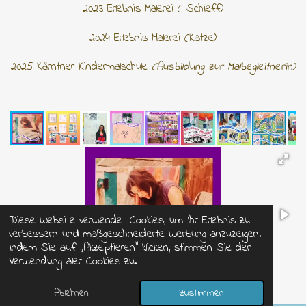
2023 Erlebnis Malerei ( Schieff)
2024 Erlebnis Malerei
(Katze)
2025 Kärntner Kindermalschule
(Ausbildung zur Malbegleitnerin)
Diese Website verwendet Cookies, um Ihr Erlebnis zu
verbessern und maßgeschneiderte Werbung anzuzeigen.
Indem Sie auf „Akzeptieren“ klicken, stimmen Sie der
Verwendung aller Cookies zu.
Ablehnen
Zustimmen